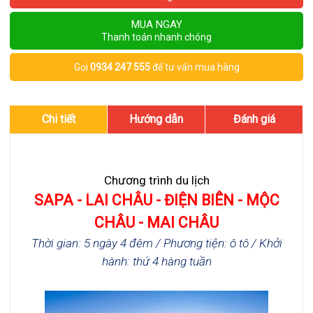
MUA NGAY
Thanh toán nhanh chóng
Gọi
0934 247 555
để tư vấn mua hàng
Chi tiết
Hướng dẫn
Đánh giá
Chương trình du lịch
SAPA - LAI CHÂU - ĐIỆN BIÊN - MỘC
CHÂU - MAI CHÂU
Thời gian: 5 ngày 4 đêm / Phương tiện: ô tô / Khởi
hành: thứ 4 hàng tuần