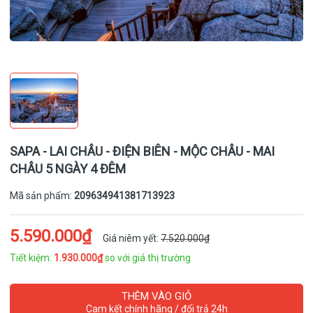
SAPA - LAI CHÂU - ĐIỆN BIÊN - MỘC CHÂU - MAI
CHÂU 5 NGÀY 4 ĐÊM
Mã sản phẩm:
209634941381713923
5.590.000₫
Giá niêm yết:
7.520.000₫
Tiết kiệm:
1.930.000₫
so với giá thị trường
THÊM VÀO GIỎ
Cam kết chính hãng / đổi trả 24h