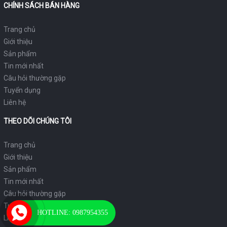
CHÍNH SÁCH BÁN HÀNG
bảng lảng sương giăng; Rảo bước đi trong tiếng
chuông vọng giữa mây ngàn gió núi, tới độ cao
Trang chủ
3.000m, bạn thu vào tầm mắt
Đại tượng Phật A Di
Giới thiệu
Đà
bằng
đồng cao 21,5m, sừng sững uy nghiêm
Sản phẩm
trong mây bay huyền ảo, hướng ánh nhìn từ bi
Tin mới nhất
xuống nhân gian.
Câu hỏi thường gặp
Tuyển dụng
Liên hệ
Trong
thời
THEO DÕI CHÚNG TÔI
khắc
trầm
Trang chủ
mặc mà
Giới thiệu
linh
Sản phẩm
thiêng
Tin mới nhất
ấy, chắp
Câu hỏi thường gặp
tay
Tuyển dụng
nguyện
HOTLINE: 0987954355
Liên hệ
cầu giữa