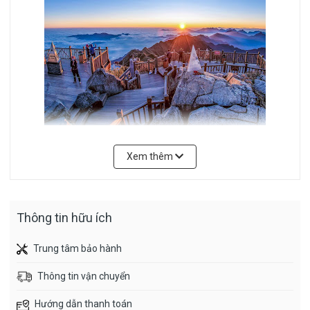
Xem thêm
NGÀY 01: HÀ NỘI - NỘI BÀI - SAPA – MOANA
(ĂN - / TRƯA / TỐI)
06h30:
Thông tin hữu ích
Xe và
hướng
Trung tâm bảo hành
dẫn
Thông tin vận chuyển
đón
Quý
Hướng dẫn thanh toán