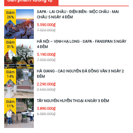
Moana, hồ vô cực, bàn tay vàng, xích đu tử thần, cây
cô đơn, khu cà phê.
SAPA - LAI CHÂU - ĐIỆN BIÊN - MỘC CHÂU - MAI
CHÂU 5 NGÀY 4 ĐÊM
5.590.000₫
7.520.000₫
HÀ NỘI – VỊNH HẠ LONG - SAPA - FANSIPAN 5 NGÀY
4 ĐÊM
5.190.000₫
7.500.000₫
HÀ GIANG - CAO NGUYÊN ĐÁ ĐỒNG VĂN 3 NGÀY 2
ĐÊM
2.290.000₫
18h00:
Ăn tối. Buổi tối tự do vui chơi. Chụp hình với
2.650.000₫
Nhà thờ Đá Sapa
, tìm hiểu đêm
chợ tình Sapa
vào
TÂY NGUYÊN HUYỀN THOẠI 4 NGÀY 3 ĐÊM
các tối thứ 7 hàng tuần hay đơn giản là thưởng thức
5.890.000₫
những món ăn
đặc sản nướng
uống cùng rượu San
6.585.000₫
Lùng nổi tiếng để sưởi ấm cái lạnh của Sapa. Nghỉ
đêm tại Sapa.