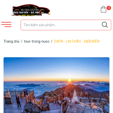
0
Trang chủ
/
tour-trong-nuoc
/
SAPA - LAI CHÂU - ĐIỆN BIÊN -
MỘC CHÂU - MAI CHÂU 5 NGÀY 4 ĐÊM